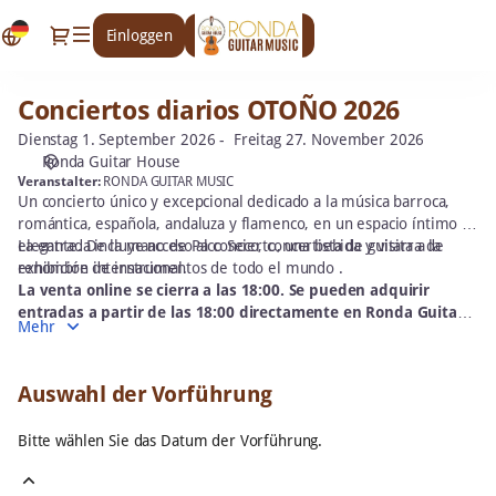
Auswahl
Dialog
Einloggen
Neu anmelden
der
Vorführung
[Conciertos
Conciertos diarios OTOÑO 2026
Conciertos
diarios
diarios
OTOÑO
Dienstag 1. September 2026
Freitag 27. November 2026
OTOÑO
2026]
Ronda Guitar House
2026
-
Veranstalter:
RONDA GUITAR MUSIC
Un concierto único y excepcional dedicado a la música barroca,
Ronda
romántica, española, andaluza y flamenco, en un espacio íntimo y
Guitar
elegante. De la mano de Paco Seco, concertista de guitarra de
La entrada incluye acceso al concierto, una bebida y visita a la
Music
renombre internacional.
exhibición de instrumentos de todo el mundo .
La venta online se cierra a las 18:00. Se pueden adquirir
entradas a partir de las 18:00 directamente en Ronda Guitar
Mehr
House o reservar teléfono +34 660 280 72
Auswahl der Vorführung
Bitte wählen Sie das Datum der Vorführung.